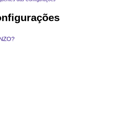
onfigurações
UINZO?