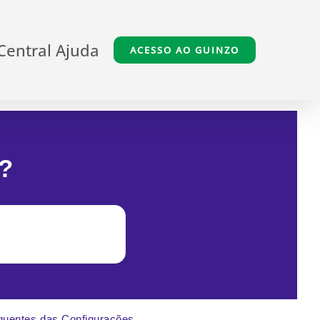
Central Ajuda
ACESSO AO GUINZO
?
quentes das Configurações