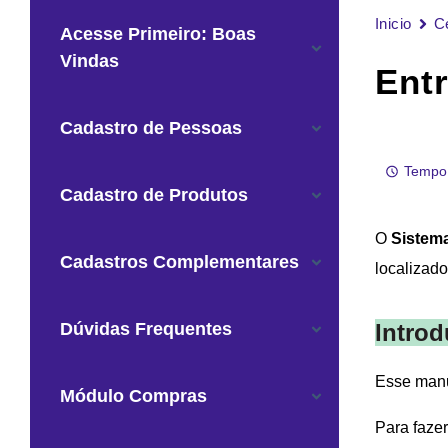
Inicio
C
Acesse Primeiro: Boas
Vindas
Ent
Cadastro de Pessoas
Tempo 
Cadastro de Produtos
O
Sistem
Cadastros Complementares
localizad
Dúvidas Frequentes
Introd
Esse manu
Módulo Compras
Para fazer