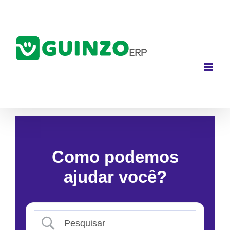
Ir
para
o
conteúdo
Como podemos
ajudar você?