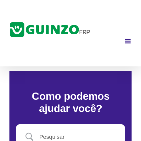
Ir
para
o
conteúdo
Como podemos
ajudar você?