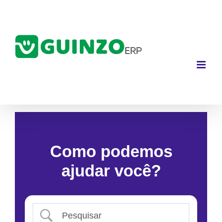
Ir
para
o
conteúdo
Como podemos
ajudar você?