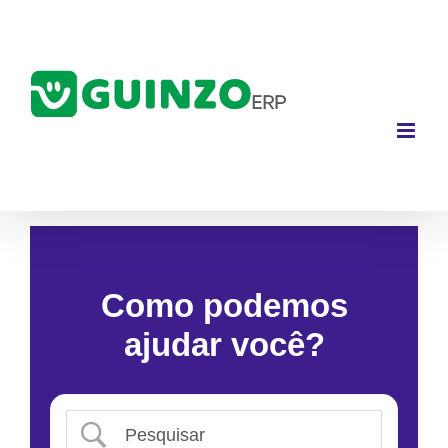
Ir
para
o
conteúdo
Como podemos
ajudar você?