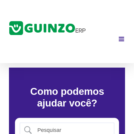
Ir
para
o
conteúdo
Como podemos
ajudar você?