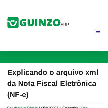
Ir
para
o
conteúdo
Explicando o arquivo xml
da Nota Fiscal Eletrônica
(NF-e)
Por
Nathalia Favaro
|
05/03/2025
|
Categories:
Área