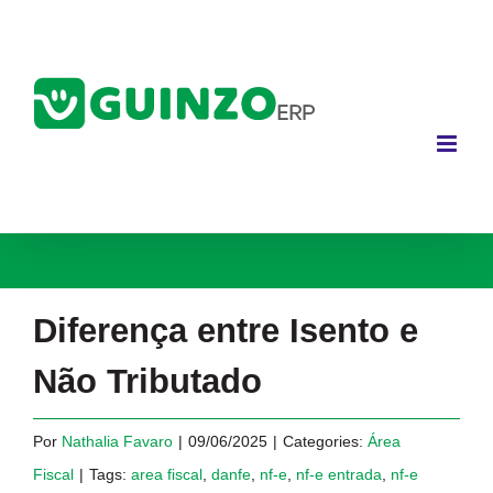
Ir
para
o
conteúdo
Diferença entre Isento e
Não Tributado
Por
Nathalia Favaro
|
09/06/2025
|
Categories:
Área
Fiscal
|
Tags:
area fiscal
,
danfe
,
nf-e
,
nf-e entrada
,
nf-e