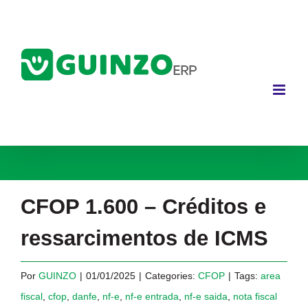
Ir
para
o
conteúdo
CFOP 1.600 – Créditos e
ressarcimentos de ICMS
Por
GUINZO
|
01/01/2025
|
Categories:
CFOP
|
Tags:
area
fiscal
,
cfop
,
danfe
,
nf-e
,
nf-e entrada
,
nf-e saida
,
nota fiscal