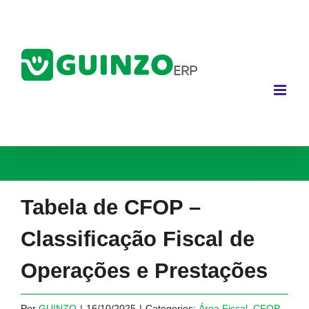
Ir
para
o
conteúdo
Tabela de CFOP –
Classificação Fiscal de
Operações e Prestações
Por
GUINZO
|
16/10/2025
|
Categories:
Área Fiscal
,
CFOP
,