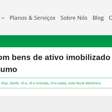
Planos & Serviços
Sobre Nós
Blog
C
m bens de ativo imobilizado
nsumo
,
cfop
,
danfe
,
nf-e
,
nf-e entrada
,
nf-e saida
,
nota fiscal eletrônica