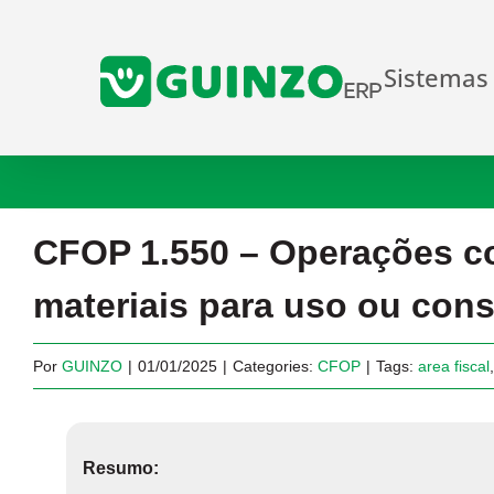
Ir
para
Sistemas
o
conteúdo
CFOP 1.550 – Operações co
materiais para uso ou co
Por
GUINZO
|
01/01/2025
|
Categories:
CFOP
|
Tags:
area fiscal
Resumo: