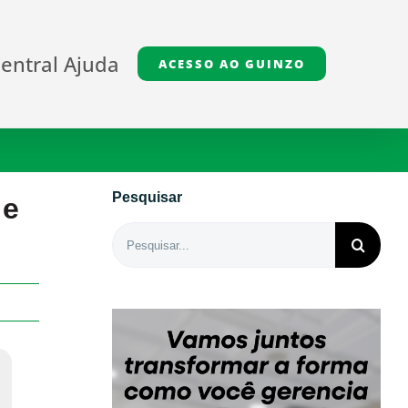
entral Ajuda
ACESSO AO GUINZO
Pesquisar
 e
Buscar
resultados
para: