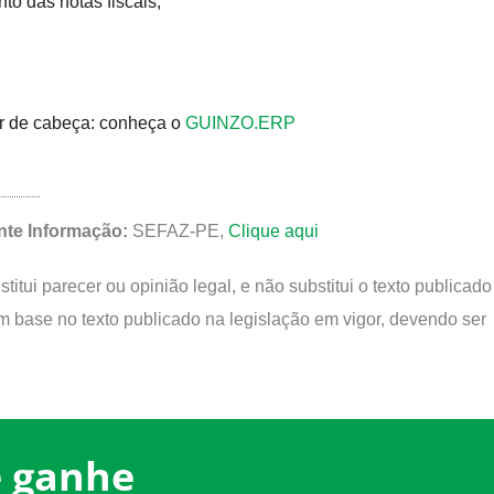
to das notas fiscais;
r de cabeça: conheça o
GUINZO.ERP
nte Informação:
SEFAZ-PE,
Clique aqui
itui parecer ou opinião legal, e não substitui o texto publicado
m base no texto publicado na legislação em vigor, devendo ser
e ganhe