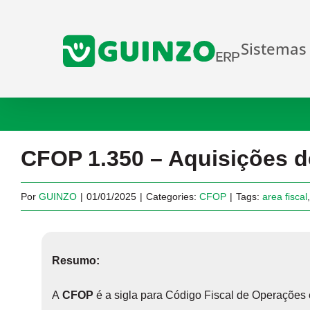
Ir
para
Sistemas
o
conteúdo
CFOP 1.350 – Aquisições d
Por
GUINZO
|
01/01/2025
|
Categories:
CFOP
|
Tags:
area fiscal
Resumo:
A
CFOP
é a sigla para Código Fiscal de Operaçõe