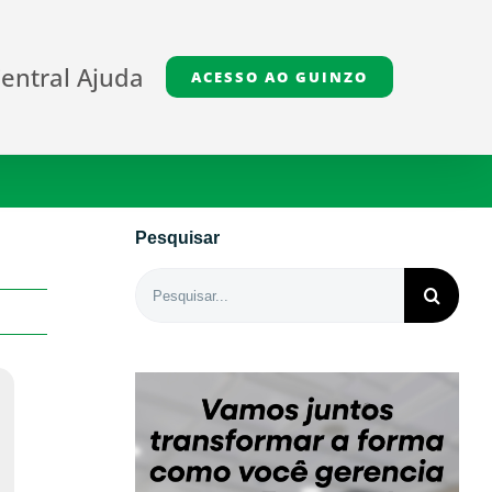
entral Ajuda
ACESSO AO GUINZO
Pesquisar
Buscar
resultados
para: