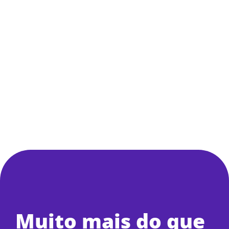
agradecemos”
Carena Turismo
Via Comentário no
Google
Unicar Reparos Rápidos
Via
Comentário no Google
Muito mais do que