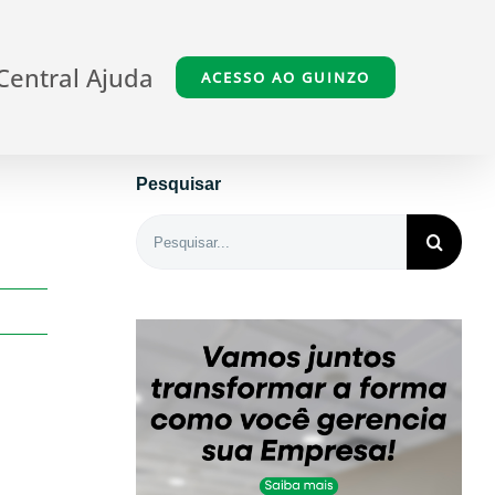
Central Ajuda
ACESSO AO GUINZO
Pesquisar
Buscar
resultados
para: